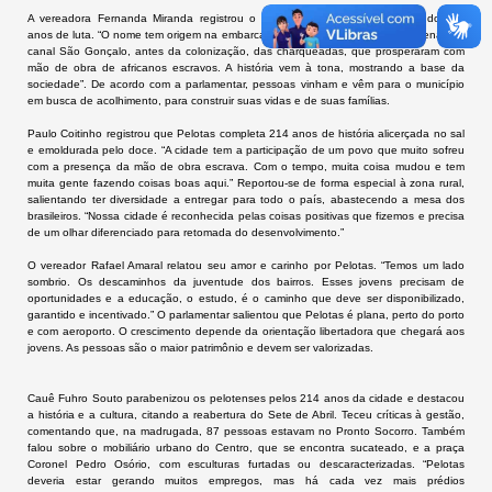
A vereadora Fernanda Miranda registrou o aniversário de Pelotas lembrando dos
anos de luta. “O nome tem origem na embarcação – pelota – usada por indígenas no
canal São Gonçalo, antes da colonização, das charqueadas, que prosperaram com
mão de obra de africanos escravos. A história vem à tona, mostrando a base da
sociedade”. De acordo com a parlamentar, pessoas vinham e vêm para o município
em busca de acolhimento, para construir suas vidas e de suas famílias.
Paulo Coitinho registrou que Pelotas completa 214 anos de história alicerçada no sal
e emoldurada pelo doce. “A cidade tem a participação de um povo que muito sofreu
com a presença da mão de obra escrava. Com o tempo, muita coisa mudou e tem
muita gente fazendo coisas boas aqui.” Reportou-se de forma especial à zona rural,
salientando ter
diversidade
a entregar para todo o país, abastecendo a mesa dos
brasileiros. “Nossa cidade é reconhecida pelas coisas positivas que fizemos e precisa
de um olhar diferenciado para retomada do desenvolvimento.”
O vereador Rafael Amaral relatou seu amor e carinho por Pelotas. “Temos um lado
sombrio. Os descaminhos da juventude dos bairros. Esses jovens precisam de
oportunidades e a educação, o estudo, é o caminho que deve ser disponibilizado,
garantido e incentivado.” O parlamentar salientou que Pelotas é plana, perto do porto
e com aeroporto. O crescimento depende da orientação libertadora que chegará aos
jovens. As pessoas são o maior patrimônio e devem ser valorizadas.
Cauê Fuhro Souto parabenizou os pelotenses pelos 214 anos da cidade e destacou
a história e a cultura, citando a reabertura do Sete de Abril. Teceu críticas à gestão,
comentando que, na madrugada, 87 pessoas estavam no Pronto Socorro. Também
falou sobre o mobiliário urbano do Centro, que se encontra sucateado, e a praça
Coronel Pedro Osório, com esculturas furtadas ou descaracterizadas. “Pelotas
deveria estar gerando muitos empregos, mas há cada vez mais prédios