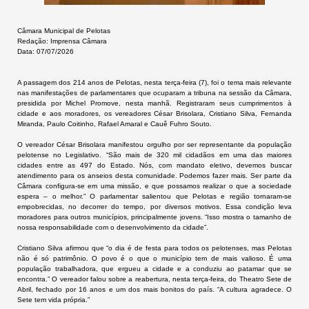
Câmara Municipal de Pelotas
Redação: Imprensa Câmara
Data: 07/07/2026
A passagem dos 214 anos de Pelotas, nesta terça-feira (7), foi o tema mais relevante
nas manifestações de parlamentares que ocuparam a tribuna na sessão da Câmara,
presidida por Michel Promove, nesta manhã. Registraram seus cumprimentos à
cidade e aos moradores, os vereadores César Brisolara, Cristiano Silva, Fernanda
Miranda, Paulo Coitinho, Rafael Amaral e Cauê Fuhro Souto.
O vereador César Brisolara manifestou orgulho por ser representante da população
pelotense no Legislativo. “São mais de 320 mil cidadãos em uma das maiores
cidades entre as 497 do Estado. Nós, com mandato eletivo, devemos buscar
atendimento para os anseios desta comunidade. Podemos fazer mais. Ser parte da
Câmara configura-se em uma missão, e que possamos realizar o que a sociedade
espera – o melhor.” O parlamentar salientou que Pelotas e região tornaram-se
empobrecidas, no decorrer do tempo, por diversos motivos. Essa condição leva
moradores para outros municípios, principalmente jovens. “Isso mostra o tamanho de
nossa responsabilidade com o desenvolvimento da cidade”.
Cristiano Silva afirmou que “o dia é de festa para todos os pelotenses, mas Pelotas
não é só patrimônio. O povo é o que o município tem de mais valioso. É uma
população trabalhadora, que ergueu a cidade e a conduziu ao patamar que se
encontra.” O vereador falou sobre a reabertura, nesta terça-feira, do Theatro Sete de
Abril, fechado por 16 anos e um dos mais bonitos do país. “A cultura agradece. O
Sete tem vida própria.”