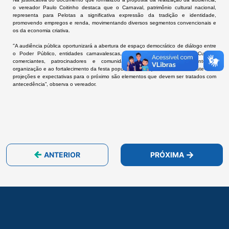
o vereador Paulo Coitinho destaca que o Carnaval, patrimônio cultural nacional,
representa para Pelotas a significativa expressão da tradição e identidade,
promovendo empregos e renda, movimentando diversos segmentos convencionais e
os da economia criativa.
“
A audiência pública oportunizará a abertura de espaço democrático de diálogo entre
o Poder Público, entidades carnavalescas, representantes da área da Cultura,
comerciantes, patrocinadores e comunidade, visando ao planejamento, à
organização e ao fortalecimento da festa popular. A avaliação do Carnaval deste ano,
projeções e expectativas para o próximo são elementos que devem ser tratados com
antecedência”, observa o vereador.
ANTERIOR
PRÓXIMA