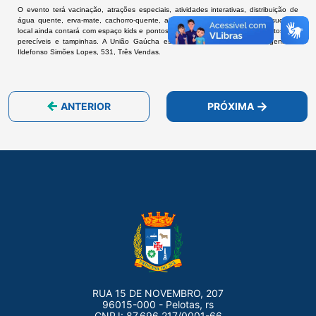
O evento terá vacinação, atrações especiais, atividades interativas, distribuição de
água quente, erva-mate, cachorro-quente, algodão-doce, pipoca, água e suco. O
local ainda contará com espaço kids e pontos de coleta de agasalhos, alimentos não
perecíveis e tampinhas. A União Gaúcha está localizada na avenida Engenheiro
Ildefonso Simões Lopes, 531, Três Vendas.
ANTERIOR
PRÓXIMA
RUA 15 DE NOVEMBRO, 207
96015-000 - Pelotas, rs
CNPJ: 87.696.217/0001-66