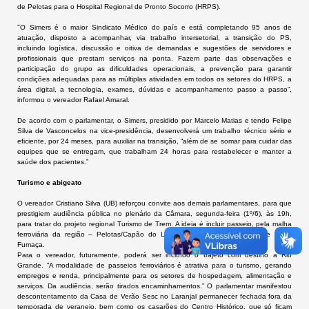
de Pelotas para o Hospital Regional de Pronto Socorro (HRPS).
“
O Simers é o maior Sindicato Médico do país e está completando 95 anos de
atuação, disposto a acompanhar, via trabalho intersetorial, a transição do PS,
incluindo logística, discussão e oitiva de demandas e sugestões de servidores e
profissionais que prestam serviços na ponta. Fazem parte das observações e
participação do grupo as dificuldades operacionais, a prevenção para garantir
condições adequadas para as múltiplas atividades em todos os setores do HRPS, a
área digital, a tecnologia, exames, dúvidas e acompanhamento passo a passo”,
informou o vereador Rafael Amaral.
De acordo com o parlamentar, o Simers, presidido por Marcelo Matias e tendo Felipe
Silva de Vasconcelos na vice-presidência, desenvolverá um trabalho técnico sério e
eficiente, por 24 meses, para auxiliar na transição, “além de se somar para cuidar das
equipes que se entregam, que trabalham 24 horas para restabelecer e manter a
saúde dos pacientes.”
Turismo e abigeato
O vereador Cristiano Silva (UB) reforçou convite aos demais parlamentares, para que
prestigiem audiência pública no plenário da Câmara, segunda-feira (1º/6), às 19h,
para tratar do projeto regional Turismo de Trem. A ideia é incluir passeio, pela malha
ferroviária da região – Pelotas/Capão do Leão, Pedro Osório/Cerrito – de Maria
Fumaça.
Para o vereador, futuramente, poderá ser incluí
do o trajeto
com destino a Rio
Grande. “A modalidade de passeios ferroviários é atrativa para o turismo, gerando
empregos e renda, principalmente para os setores de hospedagem, alimentação e
serviços. Da audiência, serão tirados encaminhamentos.” O parlamentar manifestou
descontentamento da Casa de Verão Sesc no Laranjal permanecer fechada fora da
temporada de veraneio, bem como os casarões do Centro Histórico, que só ficam