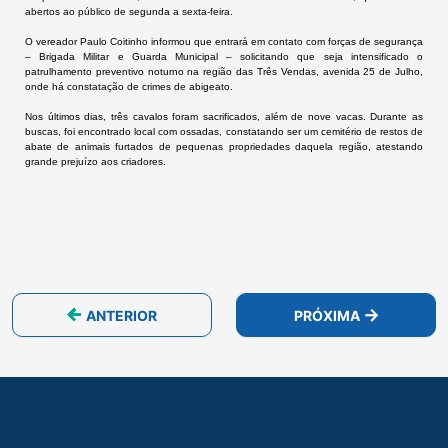
abertos ao público de segunda a sexta-feira.
O
vereador Paulo Coitinho
informou que entrará em contato com forças de segurança
– Brigada Militar e Guarda Municipal – solicitando que seja intensificado o
patrulhamento preventivo noturno na região das Três Vendas, avenida 25 de Julho,
onde há constatação de crimes de abigeato.
Nos últimos dias,
três cavalos foram sacrificados,
além de
nove vacas. Durante as
buscas, foi encontrado local com ossadas,
constatando ser um cemitério de restos de
abate de animais furtados de pequenas propriedades
daquela região, atestando
grande prejuízo aos criadores.
ANTERIOR
PRÓXIMA