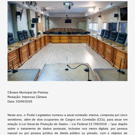
Câmara Municipal de Pelotas
Redação: Imprensa Câmara
Data: 03/06/2026
Neste ano, o Poder Legislativo nomeou
a atual
comissão interna, composta por cinco
servidores,
além d
e dois ocupantes de
Ca
rgos em
C
omissão
(CCs)
, para
atuar em
relação à
Lei Geral de Proteção de Dados – Lei
Federal
13.709/2018 -, “que
dispõe
sobre o tratamento de dados pessoais, inclusive nos meios digitais, por pessoa
natural ou por pessoa jurídica de direito público ou privado, com o objetivo de