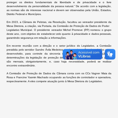
proteger os direitos fundamentais de liberdade e de privacidade e o livre
desenvolvimento da personalidade da pessoa natural.”
De acordo com a legislação,
as normas são de interesse nacional e devem ser observadas pela União, Estados,
Distrito Federal e Municípios.
Em 20
2
3, a Câmara de Pelotas,
via Resolução, facultou ao vereador presidente da
Mesa Diretora, a criação, via Portaria, da Comissão de Proteção de Dados do Poder
Legislativo Municipal. O presidente vereador Michel Promove (PP) nomeou o grupo
d
este ano,
com objetivo de estabelecer zelo quanto à privacidade e dados pessoais,
garantindo segurança em relação a informações.
Em recente r
eunião
com a direção e o setor jurídico do Legislativo
,
a Comissão
presidida pelo
servidor Sandro Ávila Medeiros
recebeu orientações do trabalho a ser
desenvolvido, para controle da sincronia dos atos da Câmara em relação às
determinações da legislação de proteção de dados vigente. As reuniões do grupo
são mensais, obrigatoriamente, e, caso haja necessidade, poderá
se realizar
encontro extraordinário.
A Comissão de Proteção de Dados da Câmara conta com os CCs Vagner Maia da
Rosa e Francine Yasmin Machado ocupando as funções de controlador e operadora,
respectivamente. A eles compete atuação junto à Mesa Diretora do Legislativo.