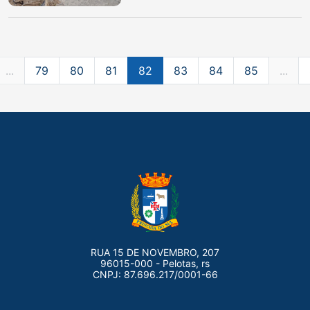
...
79
80
81
82
83
84
85
...
RUA 15 DE NOVEMBRO, 207
96015-000 - Pelotas, rs
CNPJ: 87.696.217/0001-66