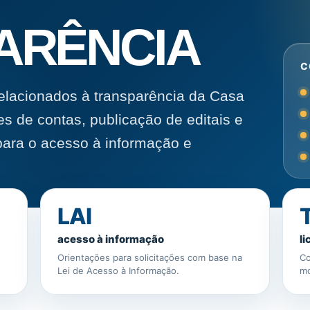
ARÊNCIA
C
lacionados à transparência da Casa
es de contas, publicação de editais e
s para o acesso à informação e
LAI
acesso à informação
li
Orientações para solicitações com base na
Co
Lei de Acesso à Informação.
mo