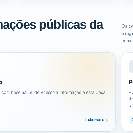
mações públicas da
Os ca
e reg
trans
o
P
es com base na Lei de Acesso à Informação a esta Casa
Pl
da
pú
Leia mais